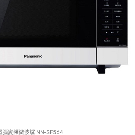
電腦變頻微波爐 NN-SF564