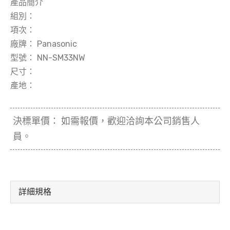
產品簡介
組別：
項次：
廠牌：
Panasonic
型號：
NN-SM33NW
尺寸：
產地：
決標單價：
如需報價，歡迎洽詢本公司銷售人
員。
詳細規格