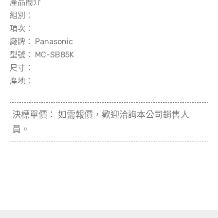
產品簡介
組別：
項次：
廠牌：
Panasonic
型號：
MC-SB85K
尺寸：
產地：
決標單價：
如需報價，歡迎洽詢本公司銷售人
員。