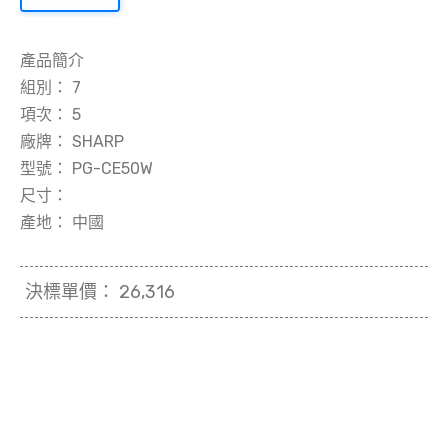
產品簡介
組別：
7
項次：
5
廠牌：
SHARP
型號：
PG-CE50W
尺寸：
產地：
中國
決標單價：
26,316