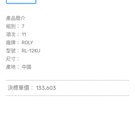
產品簡介
組別：
7
項次：
11
廠牌：
ROLY
型號：
RL-12KU
尺寸：
產地：
中國
決標單價：
133,603