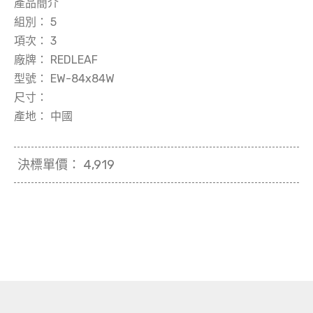
產品簡介
組別：
5
項次：
3
廠牌：
REDLEAF
型號：
EW-84x84W
尺寸：
產地：
中國
決標單價：
4,919