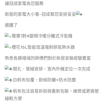
讓冠成家電為您服務
新居的家電大小事~冠成幫您安排妥妥
選購了
聲寶1對4變頻冷暖分離式冷氣機
櫻花16L智能恆溫強制排氣熱水器
熟悉各類場域的師傅們對於新居安裝經驗豐富
開孔、管線安排、室內外機定位一次完成
白帆布包覆，耐候防曬+防水防塵
帆布包法容易拆卸與重新包裝，維修或更換管
線較方便