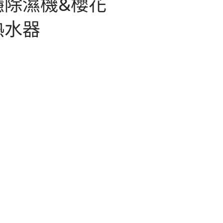
隱除濕機&櫻花
熱水器