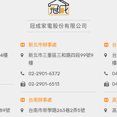
冠成家電股份有限公司
新北市辦事處
台
4樓
新北市三重區三和路四段99號9
台
樓
樓
02-2901-6372
0
02-2901-6513
0
台南辦事處
高
89號
台南市崇學路263巷2弄5號
高