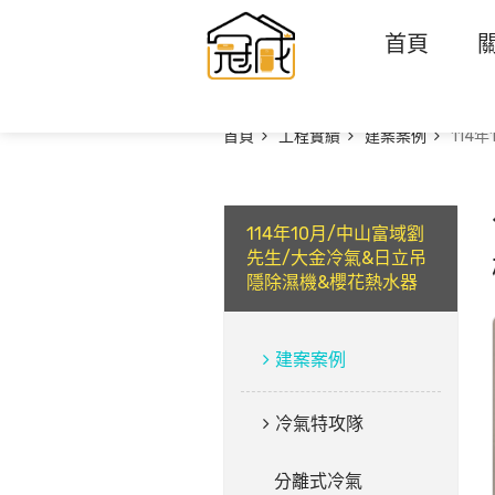
首頁
首頁
工程實績
建案案例
114
114年10月/中山富域劉
先生/大金冷氣&日立吊
隱除濕機&櫻花熱水器
建案案例
冷氣特攻隊
分離式冷氣