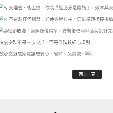
先埋管、後上機：依裝潢進度分階段施工，效率與美
不遺漏任何細節：即使過程拉長，仍能準確銜接後
細節收邊：管線走位精準，安裝後乾淨俐落與設計完
冷氣安裝不是一次完成，而是分階段細心規劃。
放心交冠成家電讓您安心、省時、又美觀。
回上一頁