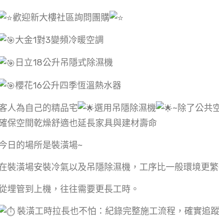
歡迎新大樓社區詢問團購
大金1對3變頻冷暖空調
日立18公升吊隱式除濕機
櫻花16公升四季恆溫熱水器
客人為自己的精品宅
選用吊隱除濕機
~除了公共
確保空間乾燥舒適也延長家具與建材壽命
今日的場所是裝潢場~
在裝潢場安裝冷氣以及吊隱除濕機，工序比一般環境更繁
從埋管到上機，往往需要更長工時。
裝潢工時拉長也不怕：紀錄完整施工流程，確實追蹤